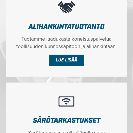
ALIHANKINTATUOTANTO
Tuotamme laadukasta koneistuspalvelua
teollisuuden kunnossapitoon ja alihankintaan.
LUE LISÄÄ
SÄRÖTARKASTUKSET
Särötarkastukset ultraäänellä sekä