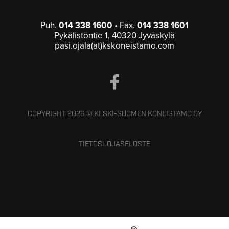
Puh.
014 338 1600
• Fax.
014 338 1601
Pykälistöntie 1, 40320 Jyväskylä
pasi.ojala(at)kskoneistamo.com
COPYRIGHT 2026 © KESKI-SUOMEN KONEISTAMO OY
TIETOSUOJASELOSTE